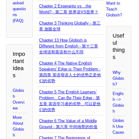
asked
Want to
Chapter 2 Esperanto vs…the
questio
Teach
World? - 第二章 世界语VS世界？
ns
Globish?
(FAQ)
Chapter 3 Thinking Globally - 第三
章 放眼全球
Usef
Chapter 13 How Globish is
ul
Different from English - 第十三章
thing
全球语和英语有什么不同
Impo
s
rtant
Chapter 4 The Native English
Idea
Speakers' Edge is Their Problem -
Why
s
第四章 英语母语人士的优势正是他
Globis
们的劣势
h?
Globis
Chapter 5 The English Learners’
Englis
h
Problem…Can Be Their Edge - 第
h -->
Overvi
五章 英语学习者的劣势...可以是他
Globis
ew
们的优势
h
More
Globis
Chapter 6 The Value of a Middle
About
h Use
Ground - 第六章 中间地带的价值
Globis
Cases
h
Chapter 7 The Beginnings of