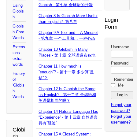
Globish - 第七章 全球语的开端
Using
Globis
Chapter 8 Is Globish More Useful
h
Login
than English? -第八章
Form
Globis
h Core
Chapter 9 A Tool and… A Mindset
Words
- 第九章 一个工具和… 一种心态
Username
Extens
Chapter 10 Globish in Many
ions -
Places - 第十章 全球语遍布各地
extra
Password
words
Chapter 11 How much is
“enough”? - 第十一章 多少算“足
History
够”？
Remember
of
Me
'Globis
Chapter 12 Is Globish the Same
h'
as English? - 第十二章 全球语和
Words
英语是相同的吗？
Forgot your
password?
Chapter 14 Natural Language Has
Forgot your
“Experience” - 第十四章 自然语言
username?
具有“经验”
Globi
Chapter 15 A Closed System:
sh