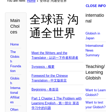
You are here:
Home
全球语 沟通全世界
CLOSE INFO
全球语 沟
internatio
Main
nal
Choi
通全世界
ces
Globish in
Japan
Home
International
News
The
Meet the Writers and the
Summary
Globis
Translator - 认识一下作者和译者
h
Teaching/
Founda
Synopsis - 概要
tion
Learning
Foreword for the Chinese
Globish
Globis
Translation - 中文版前言
h
Interna
Beginning - 卷首语
Want to Learn
tional
Globish?
Affiliat
Part 1 Chapter 1 The Problem with
es
Want to test
Learning English - 第一部分 英语
your Globish?
学习中的问题
Often